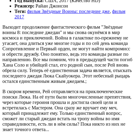
Год выпуска:
США, 2017 (Качество HD)
Режисер:
Райан Джонсон
Теги:
фильм Звёздные Воины: последние дже
,
фильм
2017
Выходит продолжение фантастического фильм "Звёздные
воины 8: последние джедаи" и мы снова окунёмся в мир
космоса и приключений. Война в галактике по-прежнему не
угасает, она длиться уже многие годы и по сей день команда
Сопротивление и Первый орден, не могут найти компромисс
и обрести дружбу. Оно понятно, ведь это команды разные по
направлению. Все мы помним, что в предыдущей части погиб
Хана Соло и убийцей стал, его родной сын, после Рей вновь
обрела силу. Теперь её единственная задача является, отыскать
последнего джедая Люка Скайуокера. Этот небесный рыцарь
остался единственным живым джедаем.;
В скором времени, Рей отправляется на приключенческие
поиски Люка. На её пути были многочисленные препятствия,
через которые героиня прошла и достигла своей цели и
встретилась с Мастером. Она сразу же вручает ему меч,
который принадлежит ему. Только единственный вопрос,
сможет ли старый джедаи встать на тропу войны во имя
справедливости, есть ли в нём силы? Пока никто из них не
знает точного ответа...