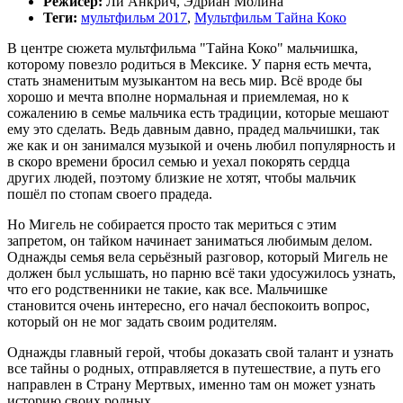
Режисер:
Ли Анкрич, Эдриан Молина
Теги:
мультфильм 2017
,
Мультфильм Тайна Коко
В центре сюжета мультфильма "Тайна Коко" мальчишка,
которому повезло родиться в Мексике. У парня есть мечта,
стать знаменитым музыкантом на весь мир. Всё вроде бы
хорошо и мечта вполне нормальная и приемлемая, но к
сожалению в семье мальчика есть традиции, которые мешают
ему это сделать. Ведь давным давно, прадед мальчишки, так
же как и он занимался музыкой и очень любил популярность и
в скоро времени бросил семью и уехал покорять сердца
других людей, поэтому близкие не хотят, чтобы мальчик
пошёл по стопам своего прадеда.
Но Мигель не собирается просто так мериться с этим
запретом, он тайком начинает заниматься любимым делом.
Однажды семья вела серьёзный разговор, который Мигель не
должен был услышать, но парню всё таки удосужилось узнать,
что его родственники не такие, как все. Мальчишке
становится очень интересно, его начал беспокоить вопрос,
который он не мог задать своим родителям.
Однажды главный герой, чтобы доказать свой талант и узнать
все тайны о родных, отправляется в путешествие, а путь его
направлен в Страну Мертвых, именно там он может узнать
историю своих родных...