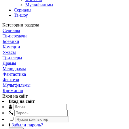
Мультфильмы
Сериалы
Тв-шоу
Категории раздела
Сериалы
Тв-передачи
Боевики
Комедии
Ужасы
Триллеры
Драмы
Мелодрамы
Фантастика
Фэнтези
Мультфильмы
Криминал
Вход на сайт
Вход на сайт
Забыли пароль?