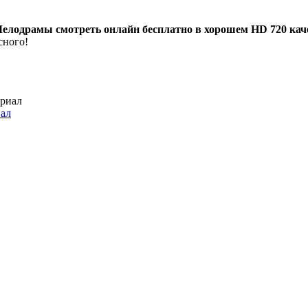
елодрамы смотреть онлайн бесплатно в хорошем HD 720 кач
сного!
иал