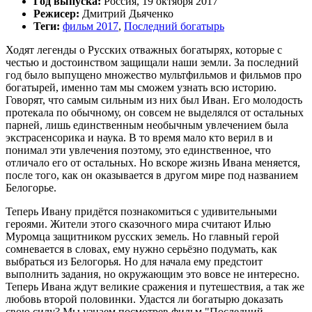
Год выпуска:
Россия, 19 октября 2017
Режисер:
Дмитрий Дьяченко
Теги:
фильм 2017
,
Последний богатырь
Ходят легенды о Русских отважных богатырях, которые с
честью и достоинством защищали наши земли. За последний
год было выпущено множество мультфильмов и фильмов про
богатырей, именно там мы сможем узнать всю историю.
Говорят, что самым сильным из них был Иван. Его молодость
протекала по обычному, он совсем не выделялся от остальных
парней, лишь единственным необычным увлечением была
экстрасенсорика и наука. В то время мало кто верил в и
понимал эти увлечения поэтому, это единственное, что
отличало его от остальных. Но вскоре жизнь Ивана меняется,
после того, как он оказывается в другом мире под названием
Белогорье.
Теперь Ивану придётся познакомиться с удивительными
героями. Жители этого сказочного мира считают Илью
Муромца защитником русских земель. Но главный герой
сомневается в словах, ему нужно серьёзно подумать, как
выбраться из Белогорья. Но для начала ему предстоит
выполнить задания, но окружающим это вовсе не интересно.
Теперь Ивана ждут великие сражения и путешествия, а так же
любовь второй половинки. Удастся ли богатырю доказать
свою силу? Мы узнаем посмотрев фильм "Последний