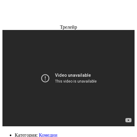
Трелейр
Категория:
Комедии