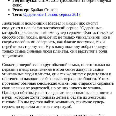
Год выпуска:
США, 2017 (Добавлена 12 серия озвучка
фокс)
Режисер:
Брайан Сингер
Теги:
Одаренные 1 сезон
,
сериал 2017
Любители и поклонники Марвел и Людей икс смогут
окунуться в новый фантастический сериал "Одарённые,
который прославился своими супер-героями. Фантастические
способности людей, делают их не только уникальными, но и
сверх-способными совершать, как благие поступки, так и
перейти на сторону зла. Ну в нашу команду добра попадут,
только самые сильные люди планеты, они выступят в роли
защитников.
Сюжет развернётся во круг обычной семьи, но это только на
первый взгляд, ведь именно в этой семье живут те самые
уникальные люди планеты, они так же живут с родителями и
постепенно находят в себе новые сверх-способности. У них
протекает обычная юношеская жизнь, они стараются скрывать
свои навыки от родителей, но от них ничего не утаишь.
Однажды об этом узнают люди заинтересованные в развитии
науки, которые хотят поймать детей и отдать их жестоким
пыткам. Но им удаётся найти компанию, таких-же супер-
героев, до приезда агентов спец-служб.