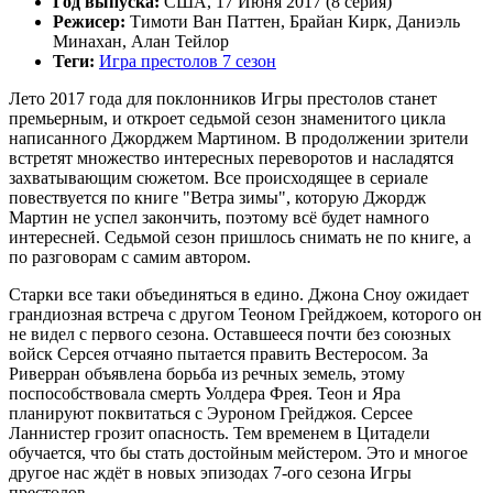
Год выпуска:
США, 17 Июня 2017 (8 серия)
Режисер:
Тимоти Ван Паттен, Брайан Кирк, Даниэль
Минахан, Алан Тейлор
Теги:
Игра престолов 7 сезон
Лето 2017 года для поклонников Игры престолов станет
премьерным, и откроет седьмой сезон знаменитого цикла
написанного Джорджем Мартином. В продолжении зрители
встретят множество интересных переворотов и насладятся
захватывающим сюжетом. Все происходящее в сериале
повествуется по книге "Ветра зимы", которую Джордж
Мартин не успел закончить, поэтому всё будет намного
интересней. Седьмой сезон пришлось снимать не по книге, а
по разговорам с самим автором.
Старки все таки объединяться в едино. Джона Сноу ожидает
грандиозная встреча с другом Теоном Грейджоем, которого он
не видел с первого сезона. Оставшееся почти без союзных
войск Серсея отчаяно пытается править Вестеросом. За
Риверран объявлена борьба из речных земель, этому
поспособствовала смерть Уолдера Фрея. Теон и Яра
планируют поквитаться с Эуроном Грейджоя. Серсее
Ланнистер грозит опасность. Тем временем в Цитадели
обучается, что бы стать достойным мейстером. Это и многое
другое нас ждёт в новых эпизодах 7-ого сезона Игры
престолов.